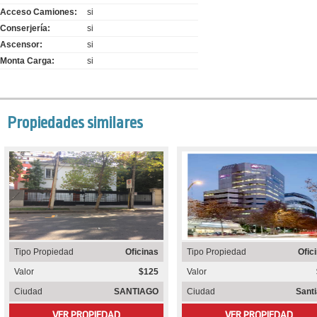
Acceso Camiones:
si
Conserjería:
si
Ascensor:
si
Monta Carga:
si
Propiedades similares
Tipo Propiedad
Oficinas
Tipo Propiedad
Ofic
Valor
$125
Valor
Ciudad
SANTIAGO
Ciudad
Sant
VER PROPIEDAD
VER PROPIEDAD