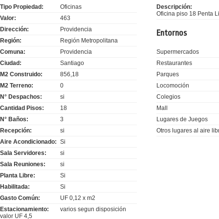
Tipo Propiedad:
Oficinas
Descripción:
Oficina piso 18 Penta L
Valor:
463
Dirección:
Providencia
Entornos
Región:
Región Metropolitana
Comuna:
Providencia
Supermercados
Ciudad:
Santiago
Restaurantes
M2 Construido:
856,18
Parques
M2 Terreno:
0
Locomoción
N° Despachos:
si
Colegios
Cantidad Pisos:
18
Mall
N° Baños:
3
Lugares de Juegos
Recepción:
si
Otros lugares al aire lib
Aire Acondicionado:
Si
Sala Servidores:
si
Sala Reuniones:
si
Planta Libre:
Si
Habilitada:
Si
Gasto Común:
UF 0,12 x m2
Estacionamiento:
varios segun disposición
valor UF 4,5