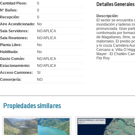
Cantidad Pisos:
0
Detalles Generales
N° Baños:
0
Descripción:
Recepción:
0
El sector se encuentra
Aire Acondicionado:
No
inundación y laderas r
pronunciada. Gran parte
Sala Servidores:
NO APLICA
conformada por formac
de Magallanes, ñirre, 
Sala Reuniones:
NO APLICA
matorrales. El predio p
Planta Libre:
No
y lo cruza Carretera Au
Cercano a: Villa O`Higg
Habilitada:
No
Mayer - El Chaltén Cam
Fitz Roy
Gasto Común:
NO APLICA
Estacionamiento:
NO APLICA
Acceso Camiones:
SI
Conserjería:
NO
Propiedades similares