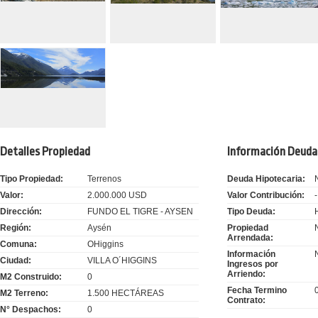
Detalles Propiedad
Información Deuda 
Tipo Propiedad:
Terrenos
Deuda Hipotecaria:
Valor:
2.000.000 USD
Valor Contribución:
-
Dirección:
FUNDO EL TIGRE - AYSEN
Tipo Deuda:
H
Región:
Aysén
Propiedad
Arrendada:
Comuna:
OHiggins
Información
N
Ciudad:
VILLA O´HIGGINS
Ingresos por
Arriendo:
M2 Construido:
0
Fecha Termino
0
M2 Terreno:
1.500 HECTÁREAS
Contrato:
N° Despachos:
0